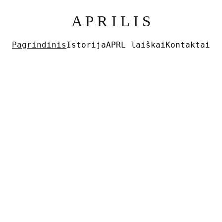
A P R I L I S
Pagrindinis
Istorija
APRL laiškai
Kontaktai